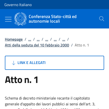
Vai al contenuto
Vai alla navigazione del sito
Governo Italiano
Conferenza Stato-città ed
autonomie locali
Cerca
Homepage
/
...
/
...
/
...
/
...
/
...
/
Atti della seduta del 10 febbraio 2000
/
Atto n. 1
LINK E ALLEGATI
Atto n. 1
Schema di decreto ministeriale recante il capitolato
generale d'appalto dei lavori pubblici ai sensi dell'art. 3,