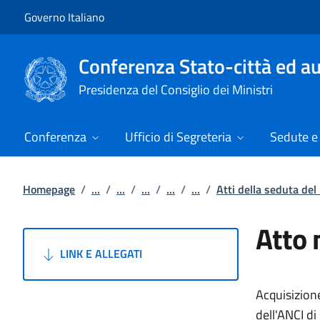
Vai al contenuto
Vai alla navigazione del sito
Governo Italiano
Conferenza Stato-città ed au
Presidenza del Consiglio dei Ministri
Conferenza
Ufficio di Segreteria
Sedute e 
Homepage
/
...
/
...
/
...
/
...
/
...
/
Atti della seduta de
Atto 
LINK E ALLEGATI
Acquisizione
dell'ANCI di