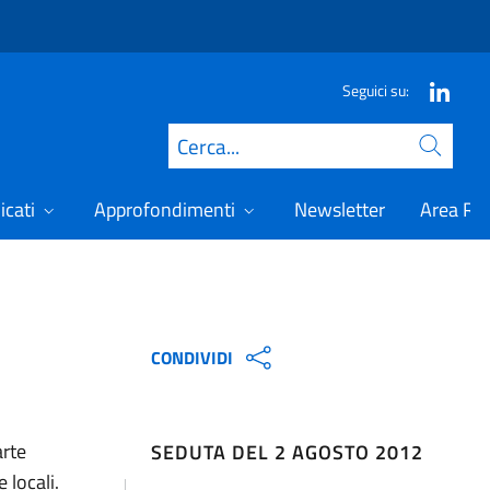
Seguici su:
Cerca
icati
Approfondimenti
Newsletter
Area Ris
CONDIVIDI
arte
SEDUTA DEL 2 AGOSTO 2012
 locali.