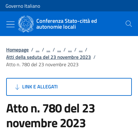
Vai al contenuto
Vai alla navigazione del sito
Governo Italiano
Conferenza Stato-città ed
autonomie locali
Cerca
Homepage
/
...
/
...
/
...
/
...
/
...
/
Atti della seduta del 23 novembre 2023
/
Atto n. 780 del 23 novembre 2023
LINK E ALLEGATI
Atto n. 780 del 23
novembre 2023