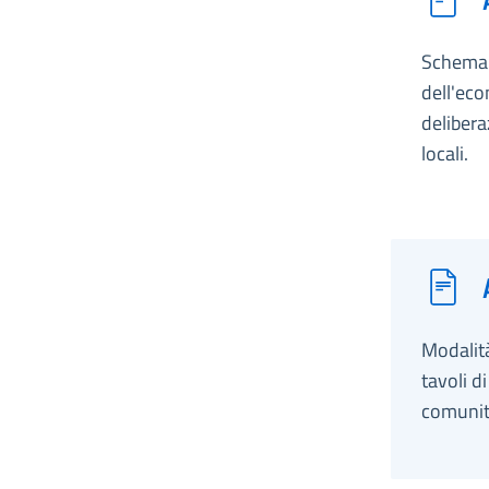
Schema d
dell'eco
delibera
locali.
Modalità
tavoli d
comunita