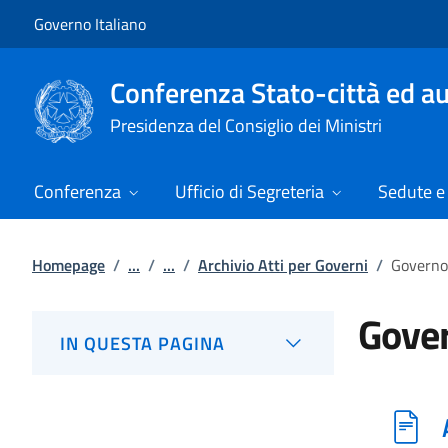
Vai al contenuto
Vai alla navigazione del sito
Governo Italiano
Conferenza Stato-città ed au
Presidenza del Consiglio dei Ministri
Conferenza
Ufficio di Segreteria
Sedute e 
Homepage
/
...
/
...
/
Archivio Atti per Governi
/
Governo 
Gover
IN QUESTA PAGINA