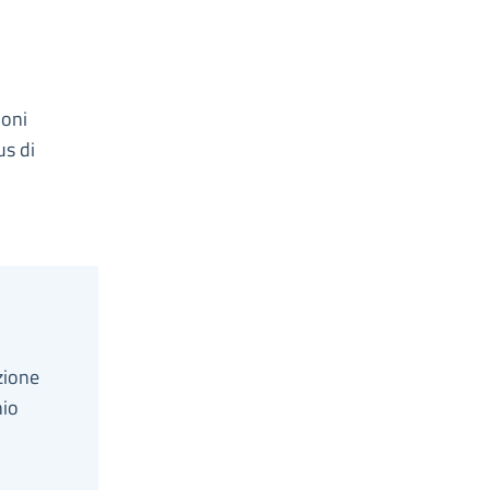
ioni
us di
zione
nio