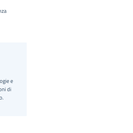
nza
ogie e
oni di
o.