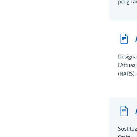
per gli 
Designaz
l'Attuaz
(NARS).
Sostituz