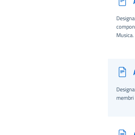
Designaz
compone
Musica.
Designa
membri d