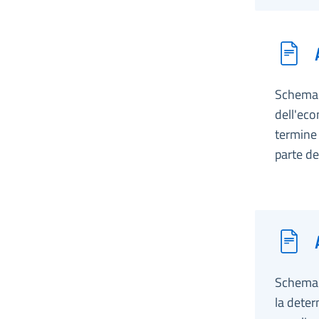
Schema d
dell'eco
termine 
parte deg
Schema 
la deter