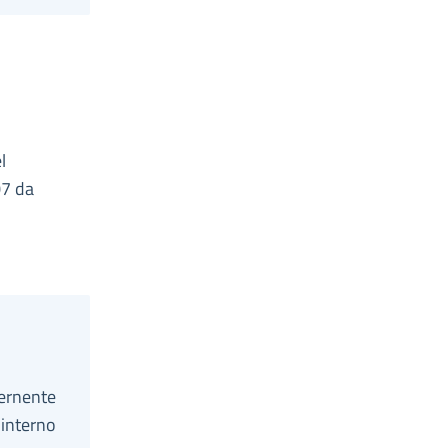
l
07 da
cernente
 interno