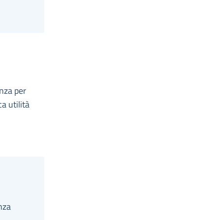
nza per
a utilità
nza