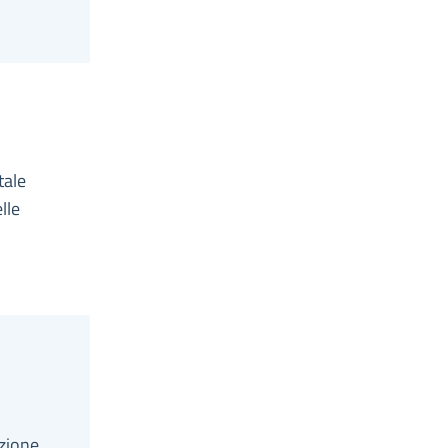
tale
lle
azione