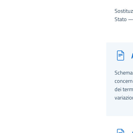
Sostituz
Stato — 
Schema d
concerne
dei term
variazio