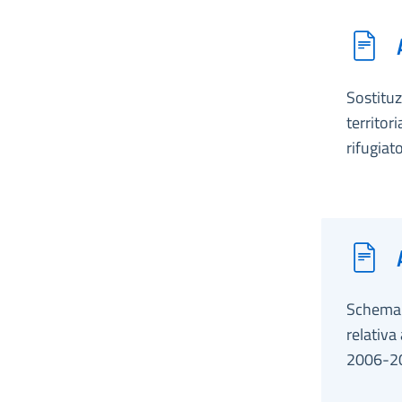
Sostituz
territor
rifugiato
Schema d
relativa 
2006-2