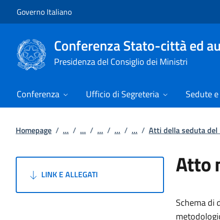
Vai al contenuto
Vai alla navigazione del sito
Governo Italiano
Conferenza Stato-città ed au
Presidenza del Consiglio dei Ministri
Conferenza
Ufficio di Segreteria
Sedute e 
Homepage
/
...
/
...
/
...
/
...
/
...
/
Atti della seduta de
Atto 
LINK E ALLEGATI
Schema di d
metodologica