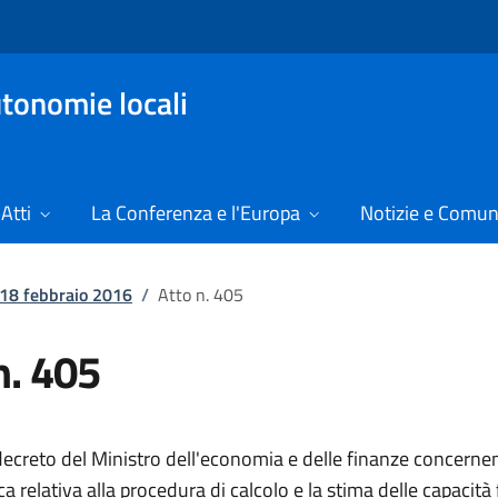
tonomie locali
Atti
La Conferenza e l'Europa
Notizie e Comun
l 18 febbraio 2016
/
Atto n. 405
n. 405
ecreto del Ministro dell'economia e delle finanze concernen
 relativa alla procedura di calcolo e la stima delle capacità f