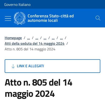
Vai al contenuto
Vai alla navigazione del sito
Governo Italiano
Conferenza Stato-città ed
autonomie locali
Cerca
Homepage
/
...
/
...
/
...
/
...
/
...
/
Atti della seduta del 14 maggio 2024
/
Atto n. 805 del 14 maggio 2024
LINK E ALLEGATI
Atto n. 805 del 14
maggio 2024