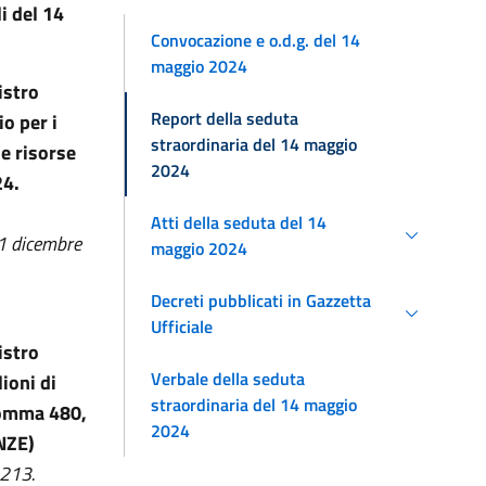
li
del 14
Convocazione e o.d.g. del 14
maggio 2024
istro
Report della seduta
io per i
straordinaria del 14 maggio
le risorse
2024
24.
Atti della seduta del 14
11 dicembre
maggio 2024
Decreti pubblicati in Gazzetta
Ufficiale
istro
Verbale della seduta
ioni di
straordinaria del 14 maggio
 comma 480,
2024
NZE)
 213.