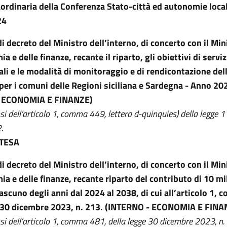
ordinaria della Conferenza Stato-città ed autonomie loca
24
i decreto del Ministro dell’interno, di concerto con il Min
a e delle finanze, recante il riparto, gli obiettivi di serviz
iali e le modalità di monitoraggio e di rendicontazione del
per i comuni delle Regioni siciliana e Sardegna - Anno 20
- ECONOMIA E FINANZE)
nsi dell’articolo 1, comma 449, lettera d-quinquies) della legge 
.
NTESA
i decreto del Ministro dell’interno, di concerto con il Min
ia e delle finanze, recante riparto del contributo di 10 mil
iascuno degli anni dal 2024 al 2038, di cui all’articolo 1,
e 30 dicembre 2023, n. 213. (INTERNO - ECONOMIA E FINA
nsi dell’articolo 1, comma 481, della legge 30 dicembre 2023, n.