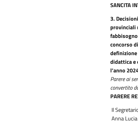
SANCITA I
3. Decision
provinciali
fabbisogno 
concorso di
definizione
didattica e
l’anno 202
Parere ai se
convertito d
PARERE R
Il Segretar
Anna Lucia