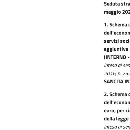
Seduta stra
maggio 20
1. Schema d
dell’economi
servizi soc
aggiuntive 
(INTERNO 
Intesa ai se
2016, n. 232
SANCITA I
2. Schema d
dell’econom
euro, per c
della legg
Intesa ai se