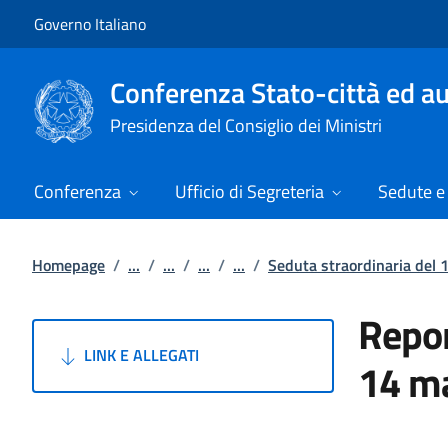
Vai al contenuto
Vai alla navigazione del sito
Governo Italiano
Conferenza Stato-città ed au
Presidenza del Consiglio dei Ministri
Conferenza
Ufficio di Segreteria
Sedute e 
Homepage
/
...
/
...
/
...
/
...
/
Seduta straordinaria del
Repor
LINK E ALLEGATI
14 m