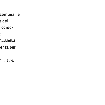
i comunali e
e del
; corso-
;
’attività
tenza per
, n. 174,