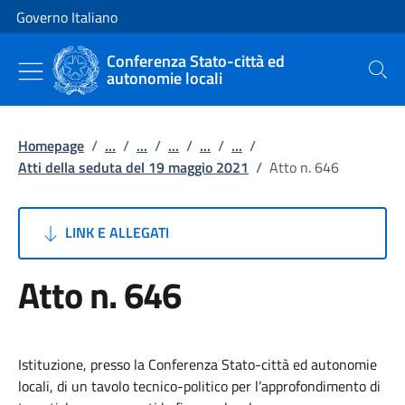
Vai al contenuto
Vai alla navigazione del sito
Governo Italiano
Conferenza Stato-città ed
autonomie locali
Cerca
Homepage
/
...
/
...
/
...
/
...
/
...
/
Atti della seduta del 19 maggio 2021
/
Atto n. 646
LINK E ALLEGATI
Atto n. 646
Istituzione, presso la Conferenza Stato-città ed autonomie
locali, di un tavolo tecnico-politico per l’approfondimento di