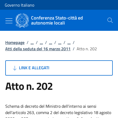
Vai al contenuto
Vai alla navigazione del sito
Governo Italiano
Conferenza Stato-città ed
autonomie locali
Cerca
Homepage
/
...
/
...
/
...
/
...
/
...
/
Atti della seduta del 16 marzo 2011
/
Atto n. 202
LINK E ALLEGATI
Atto n. 202
Schema di decreto del Ministro dell'interno ai sensi
dell'articolo 263, comma 2 del decreto legislativo 18 agosto