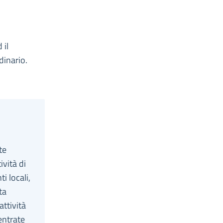
 il
dinario.
te
ività di
i locali,
ta
attività
entrate