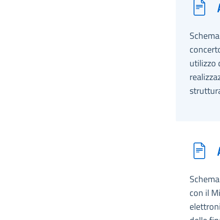
Schema d
concerto
utilizzo
realizza
struttur
Schema d
con il M
elettron