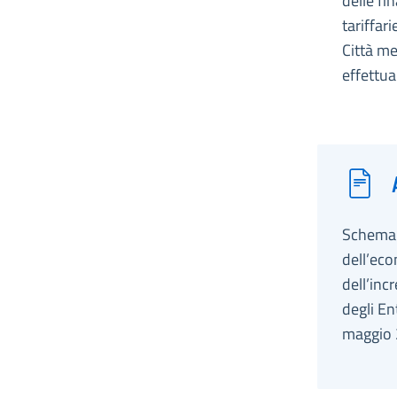
delle fi
tariffar
Città me
effettua
Schema d
dell’eco
dell’inc
degli En
maggio 