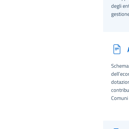
degli en
gestione
Schema d
dell’eco
dotazion
contribu
Comuni c