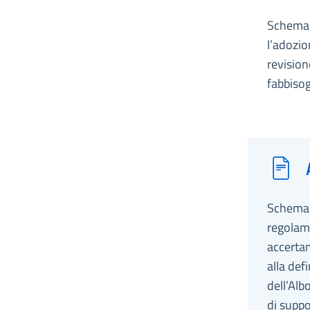
Schema d
l’adozio
revision
fabbisog
Schema d
regolame
accertam
alla def
dell’Alb
di suppo