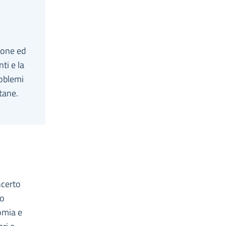
i
zione ed
ti e la
roblemi
itane.
ncerto
to
nomia e