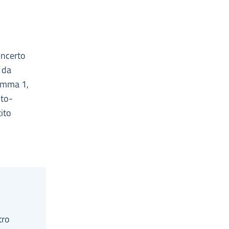
oncerto
o da
 comma 1,
eto-
tito
tro