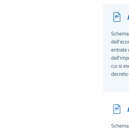
Schema d
dell’eco
entrate 
dell’imp
cui si es
decreto
Schema d