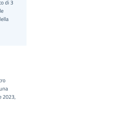
to di 3
le
ella
tro
 una
 e 2023,