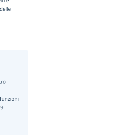
ri e
 delle
tro
o
 funzioni
19