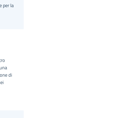
e per la
tro
 una
ione di
ei