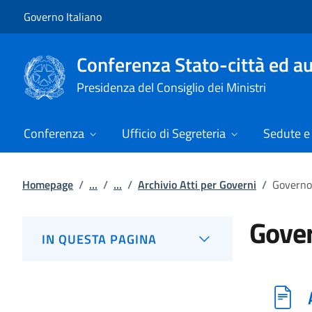
Vai al contenuto
Vai alla navigazione del sito
Governo Italiano
Conferenza Stato-città ed au
Presidenza del Consiglio dei Ministri
Conferenza
Ufficio di Segreteria
Sedute e 
Homepage
/
...
/
...
/
Archivio Atti per Governi
/
Governo
Gover
IN QUESTA PAGINA