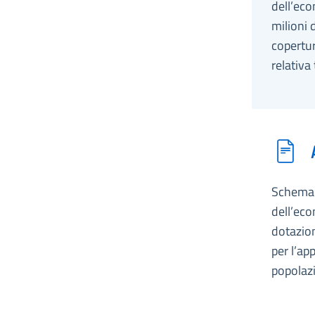
dell’eco
milioni 
copertur
relativa 
Schema d
dell’eco
dotazion
per l’ap
popolazi