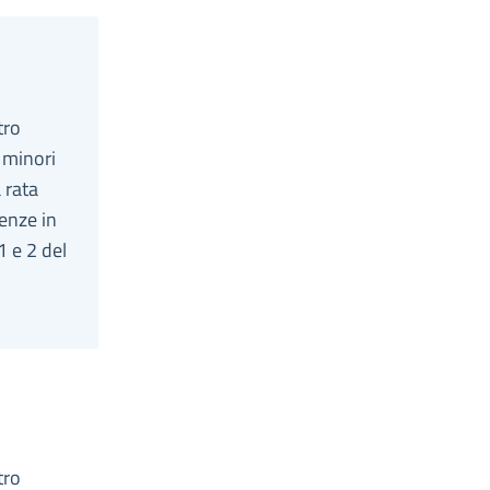
tro
 minori
 rata
nenze in
 1 e 2 del
tro