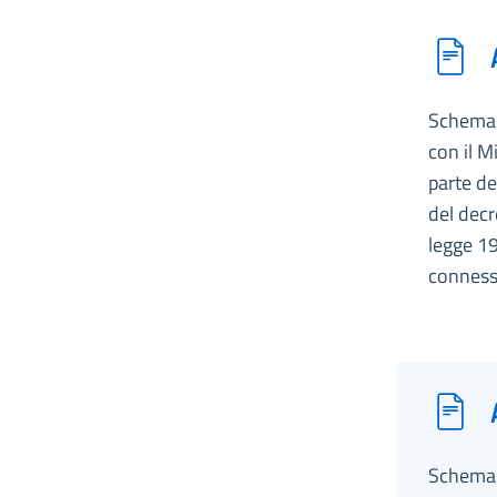
Schema d
con il M
parte de
del decr
legge 19
conness
Schema d