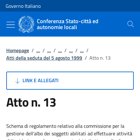
Vai al contenuto
Vai alla navigazione del sito
Governo Italiano
Conferenza Stato-città ed
autonomie locali
Cerca
Homepage
/
...
/
...
/
...
/
...
/
...
/
Atti della seduta del 5 agosto 1999
/
Atto n. 13
LINK E ALLEGATI
Atto n. 13
Schema di regolamento relativo alla commissione per la
gestione dell'albo dei soggetti abilitati ad effettuare attività