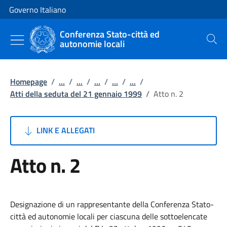
Vai al contenuto
Vai alla navigazione del sito
Governo Italiano
Conferenza Stato-città ed
autonomie locali
Cerca
Homepage
/
...
/
...
/
...
/
...
/
...
/
Atti della seduta del 21 gennaio 1999
/
Atto n. 2
LINK E ALLEGATI
Atto n. 2
Designazione di un rappresentante della Conferenza Stato-
città ed autonomie locali per ciascuna delle sottoelencate