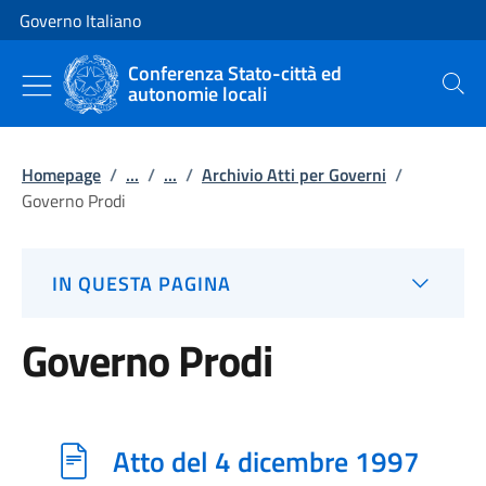
Vai al contenuto
Vai alla navigazione del sito
Governo Italiano
Conferenza Stato-città ed
autonomie locali
Cerca
Homepage
/
...
/
...
/
Archivio Atti per Governi
/
Governo Prodi
IN QUESTA PAGINA
Governo Prodi
Atto del 4 dicembre 1997