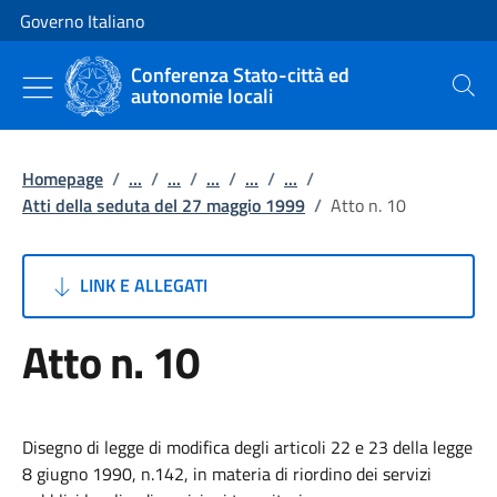
Vai al contenuto
Vai alla navigazione del sito
Governo Italiano
Conferenza Stato-città ed
autonomie locali
Cerca
Homepage
/
...
/
...
/
...
/
...
/
...
/
Atti della seduta del 27 maggio 1999
/
Atto n. 10
LINK E ALLEGATI
Atto n. 10
Disegno di legge di modifica degli articoli 22 e 23 della legge
8 giugno 1990, n.142, in materia di riordino dei servizi