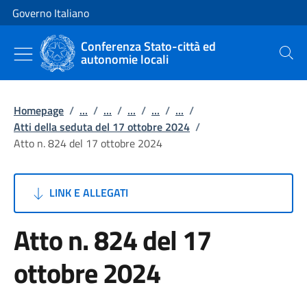
Vai al contenuto
Vai alla navigazione del sito
Governo Italiano
Conferenza Stato-città ed
autonomie locali
Cerca
Homepage
/
...
/
...
/
...
/
...
/
...
/
Atti della seduta del 17 ottobre 2024
/
Atto n. 824 del 17 ottobre 2024
LINK E ALLEGATI
Atto n. 824 del 17
ottobre 2024