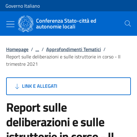
Vai al contenuto
Vai alla navigazione del sito
Governo Italiano
Conferenza Stato-città ed
autonomie locali
Cerca
Homepage
/
...
/
Approfondimenti Tematici
/
Report sulle deliberazioni e sulle istruttorie in corso - II
trimestre 2021
LINK E ALLEGATI
Report sulle
deliberazioni e sulle
istruttorie in corso - II