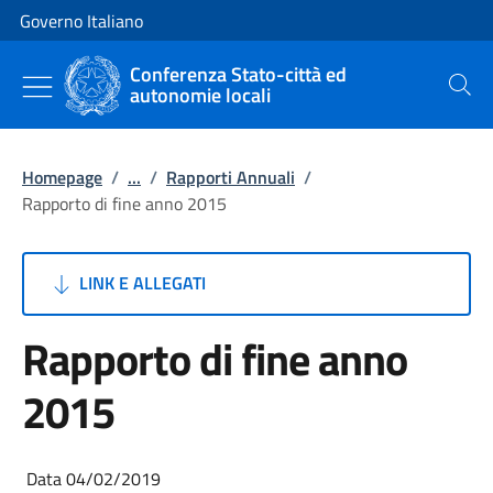
Vai al contenuto
Vai alla navigazione del sito
Governo Italiano
Conferenza Stato-città ed
autonomie locali
Cerca
Homepage
/
...
/
Rapporti Annuali
/
Rapporto di fine anno 2015
LINK E ALLEGATI
Rapporto di fine anno
2015
Data 04/02/2019