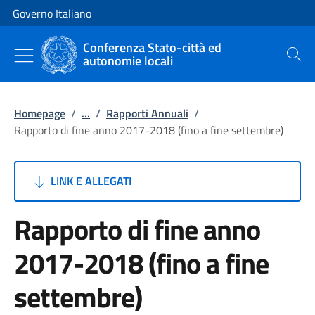
Vai al contenuto
Vai alla navigazione del sito
Governo Italiano
Conferenza Stato-città ed
autonomie locali
Cerca
Homepage
/
...
/
Rapporti Annuali
/
Rapporto di fine anno 2017-2018 (fino a fine settembre)
LINK E ALLEGATI
Rapporto di fine anno
2017-2018 (fino a fine
settembre)