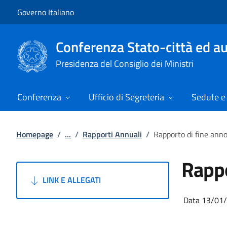
Vai al contenuto
Vai alla navigazione del sito
Governo Italiano
Conferenza Stato-città ed au
Presidenza del Consiglio dei Ministri
Conferenza
Ufficio di Segreteria
Sedute e 
Homepage
/
...
/
Rapporti Annuali
/
Rapporto di fine ann
Rappo
LINK E ALLEGATI
Data 13/01