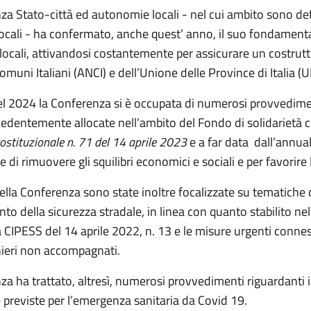
a Stato-città ed autonomie locali - nel cui ambito sono definit
 locali - ha confermato, anche quest’ anno, il suo fondamenta
ocali, attivandosi costantemente per assicurare un costrutti
muni Italiani (ANCI) e dell’Unione delle Province di Italia (U
l 2024 la Conferenza si è occupata di numerosi provvedimenti t
ecedentemente allocate nell’ambito del Fondo di solidarietà
ostituzionale n. 71 del 14 aprile 2023
e a far data dall’annua
ne di rimuovere gli squilibri economici e sociali e per favorire l
della Conferenza sono state inoltre focalizzate su tematiche di 
o della sicurezza stradale, in linea con quanto stabilito n
 CIPESS del 14 aprile 2022, n. 13 e le misure urgenti connes
nieri non accompagnati.
a ha trattato, altresì, numerosi provvedimenti riguardanti i
e previste per l’emergenza sanitaria da Covid 19.