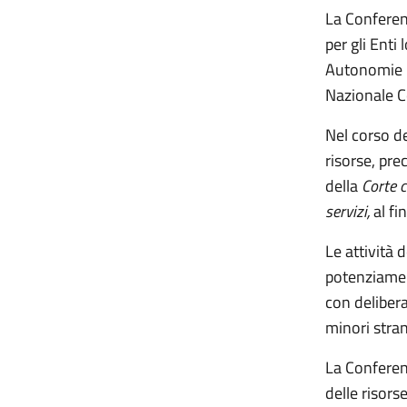
La Conferenz
per gli Enti
Autonomie l
Nazionale Co
Nel corso de
risorse, pr
della
Corte c
servizi,
al fi
Le attività 
potenziament
con delibera
minori stra
La Conferenz
delle risors