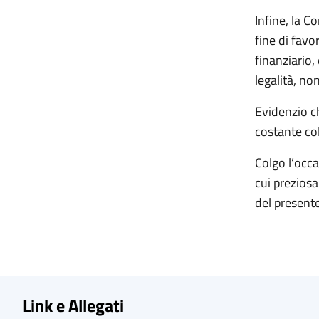
Infine, la C
fine di favo
finanziario,
legalità, no
Evidenzio ch
costante col
Colgo l’occa
cui preziosa
del present
Link e Allegati