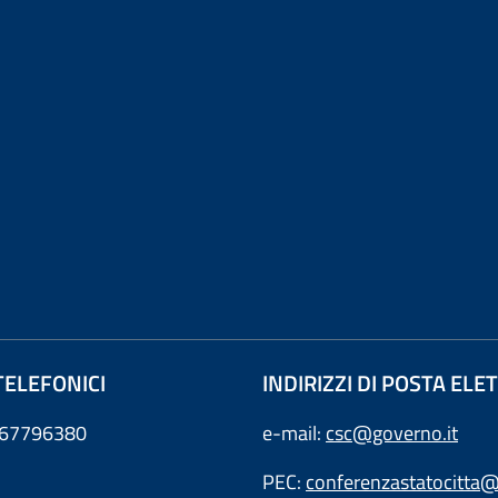
TELEFONICI
INDIRIZZI DI POSTA EL
0667796380
e-mail:
csc@governo.it
PEC:
conferenzastatocitta@