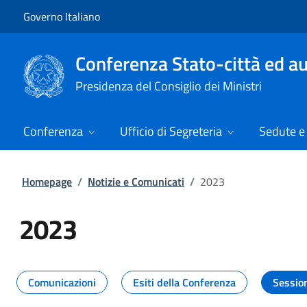
Vai al contenuto
Vai alla navigazione del sito
Governo Italiano
Conferenza Stato-città ed au
Presidenza del Consiglio dei Ministri
Conferenza
Ufficio di Segreteria
Sedute e 
Homepage
/
Notizie e Comunicati
/
2023
2023
Tutti i contenuti della pagina 20
Comunicazioni
Esiti della Conferenza
Sessio