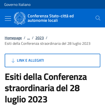
Vai al contenuto
Vai alla navigazione del sito
Governo Italiano
Conferenza Stato-città ed
autonomie locali
Cerca
Homepage
/
...
/
2023
/
Esiti della Conferenza straordinaria del 28 luglio 2023
LINK E ALLEGATI
Esiti della Conferenza
straordinaria del 28
luglio 2023