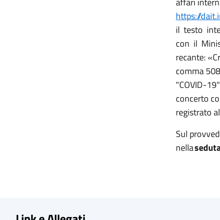
affari inter
https://dait
il testo in
con il Minis
recante: «Cr
comma 508,
"COVID-19" d
concerto co
registrato al
Sul provved
nella
seduta
Link e Allegati