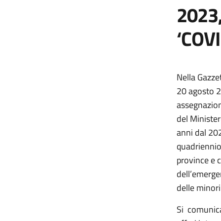
2023,
‘COVI
Nella Gazze
20 agosto 20
assegnazione
del Minister
anni dal 202
quadriennio
province e c
dell’emergen
delle minor
Si comunica