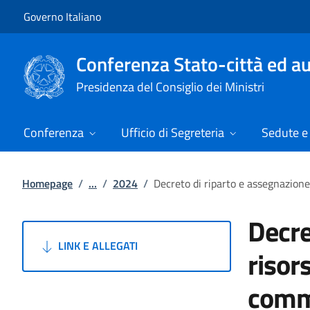
Vai al contenuto
Vai alla navigazione del sito
Governo Italiano
Conferenza Stato-città ed au
Presidenza del Consiglio dei Ministri
Conferenza
Ufficio di Segreteria
Sedute e 
Homepage
/
...
/
2024
/
Decreto di riparto e assegnazione
Decre
LINK E ALLEGATI
risors
comma