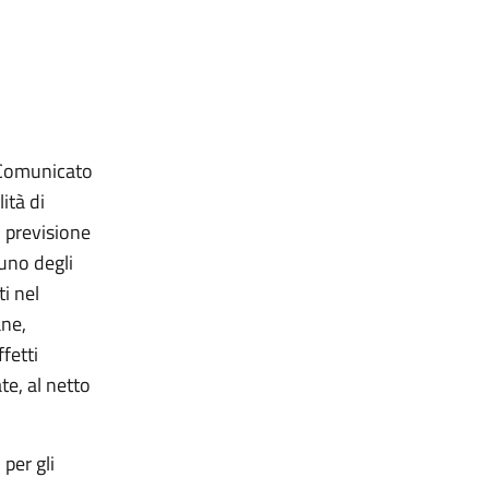
l Comunicato
ità di
i previsione
cuno degli
i nel
ne,
ffetti
te, al netto
per gli