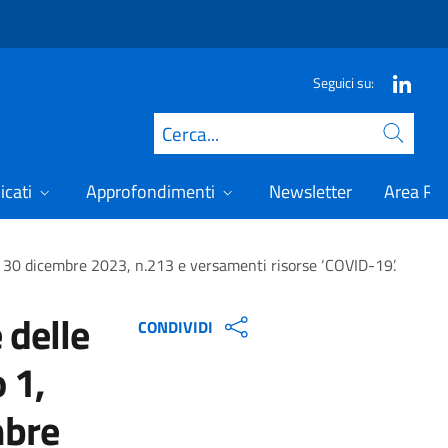
Seguici su:
Cerca
icati
Approfondimenti
Newsletter
Area Ris
gge 30 dicembre 2023, n.213 e versamenti risorse ‘COVID-19’.
 delle
CONDIVIDI
o 1,
mbre