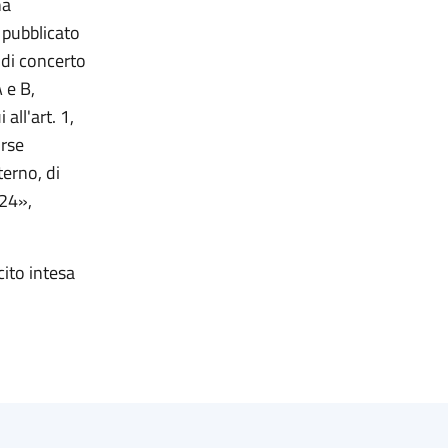
na
o pubblicato
, di concerto
A e B,
all'art. 1,
rse
terno, di
024
»,
ito intesa