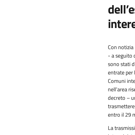
dell’
inter
Con notizia 
- a seguito
sono stati de
entrate per 
Comuni inter
nell’area ri
decreto – un
trasmettere 
entro il 29
La trasmiss