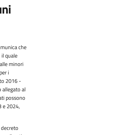
uni
comunica che
il quale
 alle minori
per i
sto 2016 -
o allegato al
sati possono
23 e 2024,
l decreto