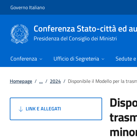
Vai al contenuto
Vai alla navigazione del sito
Governo Italiano
Conferenza Stato-città ed au
Presidenza del Consiglio dei Ministri
Conferenza
Ufficio di Segreteria
Sedute e 
Homepage
/
...
/
2024
/
Disponibile il Modello per la trasm
Dispo
LINK E ALLEGATI
trasm
minor