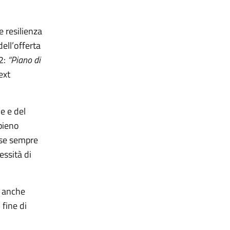
e resilienza
ell’offerta
.2:
“Piano di
ext
e e del
pieno
esse sempre
essità di
, anche
 fine di