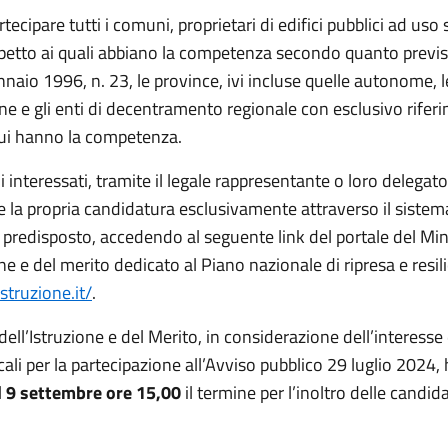
ecipare tutti i comuni, proprietari di edifici pubblici ad uso 
ispetto ai quali abbiano la competenza secondo quanto previs
naio 1996, n. 23, le province, ivi incluse quelle autonome, le
e e gli enti di decentramento regionale con esclusivo rifer
 cui hanno la competenza.
ali interessati, tramite il legale rappresentante o loro delega
e la propria candidatura esclusivamente attraverso il sistem
 predisposto, accedendo al seguente link del portale del Min
one e del merito dedicato al Piano nazionale di ripresa e resil
istruzione.it/
.
 dell’Istruzione e del Merito, in considerazione dell’interess
ocali per la partecipazione all’Avviso pubblico 29 luglio 2024,
l
9 settembre ore 15,00
il termine per l’inoltro delle candid