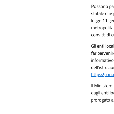
Possono part
statale o r
legge 11 gen
metropolitan
convitti di
Gli enti loc
far pervenir
informativo
dell’istruzi
https://pnrr.
Il Ministero
dagli enti l
prorogato a