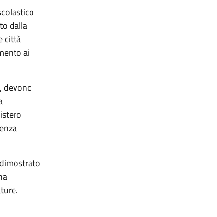
scolastico
to dalla
 città
imento ai
to, devono
a
istero
ienza
e dimostrato
 ha
ature.