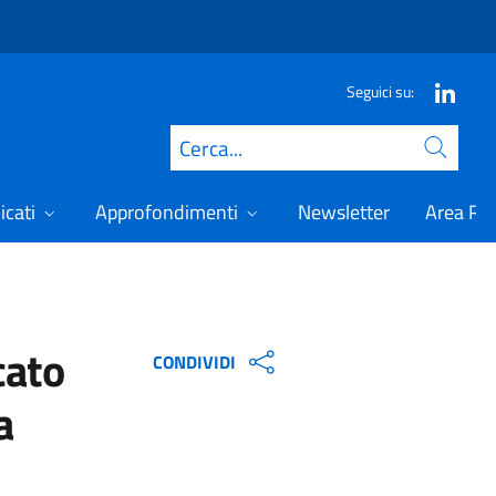
Seguici su:
Cerca
icati
Approfondimenti
Newsletter
Area Ris
cato
CONDIVIDI
a