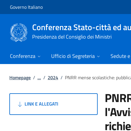
Vai al contenuto
Vai alla navigazione del sito
Governo Italiano
Conferenza Stato-città ed au
Presidenza del Consiglio dei Ministri
Conferenza
Ufficio di Segreteria
Sedute e 
Homepage
/
...
/
2024
/
PNRR mense scolastiche: pubblicat
PNRR 
LINK E ALLEGATI
l'Avv
richi