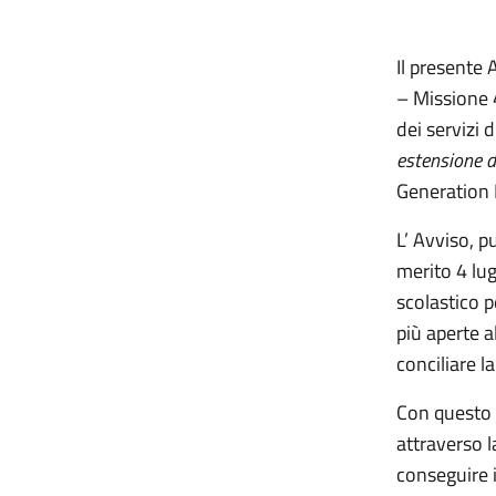
Il presente 
– Missione 
dei servizi 
estensione 
Generation 
L’ Avviso, p
merito 4 lug
scolastico p
più aperte al
conciliare l
Con questo 
attraverso l
conseguire i