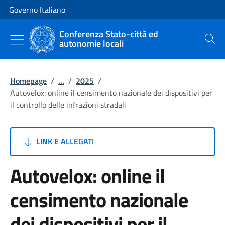
Vai al contenuto
Vai alla navigazione del sito
Governo Italiano
Conferenza Stato-città ed
autonomie locali
Cerca
Homepage
/
...
/
2025
/
Autovelox: online il censimento nazionale dei dispositivi per
il controllo delle infrazioni stradali
LINK E ALLEGATI
Autovelox: online il
censimento nazionale
dei dispositivi per il