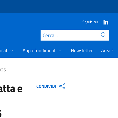
Seguici su:
Cerca
icati
Approfondimenti
Newsletter
Area Ris
2025
atta e
CONDIVIDI
5