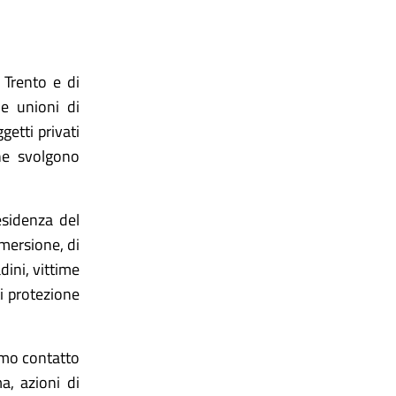
 Trento e di
e unioni di
getti privati
che svolgono
esidenza del
emersione, di
dini, vittime
ti protezione
imo contatto
ma, azioni di