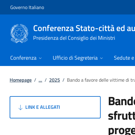
Vai al contenuto
Vai alla navigazione del sito
Governo Italiano
Conferenza Stato-città ed au
Presidenza del Consiglio dei Ministri
Conferenza
Ufficio di Segreteria
Sedute e 
Homepage
/
...
/
2025
/
Bando a favore delle vittime di tr
Bando
LINK E ALLEGATI
sfrut
proge