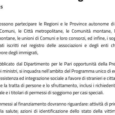
25
ssono partecipare le Regioni e le Province autonome di
 Comuni, le Città metropolitane, le Comunità montane, l
tane, le unioni di Comuni e loro consorzi, ed infine, i sog
ti iscritti nel registro delle associazioni e degli enti 
avore degli immigrati,
bblicato dal Dipartimento per le Pari opportunità della Pr
i ministri, si inquadra nell’ambito del Programma unico di 
ssistenza ed integrazione sociale a favore di stranieri e citta
e la tratta di persone e lo sfruttamento, inclusi i richieden
le e i titolari di permessi di soggiorno per casi speciali.
ammessi al finanziamento dovranno riguardare: attività di pr
la salute; azioni di identificazione dello stato della vitti