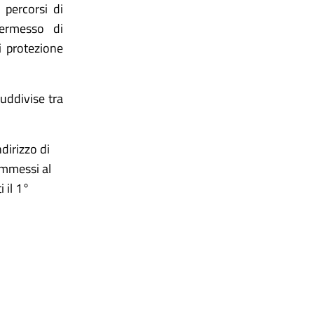
 percorsi di
permesso di
i protezione
uddivise tra
dirizzo di
ammessi al
 il 1°