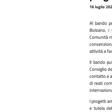
16 luglio 20
Al bando po
Bolzano, i
Comunità mon
convenziona
attività a f
Il bando pu
Consiglio de
contatto e a
di reati com
internaziona
I progetti 
e tutela del