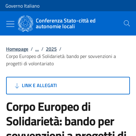
Vai al contenuto
Vai alla navigazione del sito
Governo Italiano
Conferenza Stato-città ed
autonomie locali
Cerca
Homepage
/
...
/
2025
/
Corpo Europeo di Solidarietà: bando per sovvenzioni a
progetti di volontariato
LINK E ALLEGATI
Corpo Europeo di
Solidarietà: bando per
sovvenzioni a progetti di