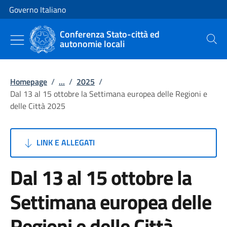
Vai al contenuto
Vai alla navigazione del sito
Governo Italiano
Conferenza Stato-città ed
autonomie locali
Cerca
Homepage
/
...
/
2025
/
Dal 13 al 15 ottobre la Settimana europea delle Regioni e
delle Città 2025
LINK E ALLEGATI
Dal 13 al 15 ottobre la
Settimana europea delle
Regioni e delle Città