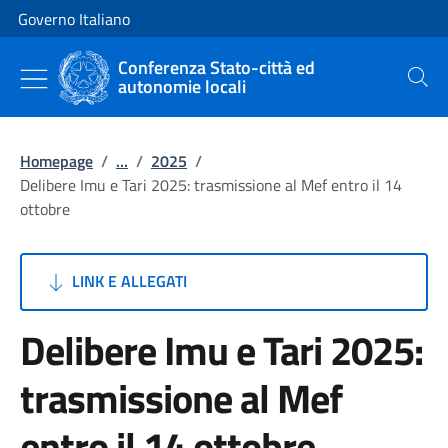
Vai al contenuto
Vai alla navigazione del sito
Governo Italiano
Conferenza Stato-città ed
autonomie locali
Cerca
Homepage
/
...
/
2025
/
Delibere Imu e Tari 2025: trasmissione al Mef entro il 14
ottobre
LINK E ALLEGATI
Delibere Imu e Tari 2025:
trasmissione al Mef
entro il 14 ottobre