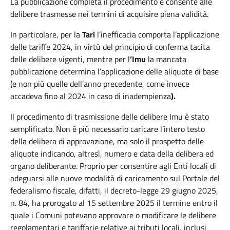
La pubblicazione completa il procedimento e consente alle
delibere trasmesse nei termini di acquisire piena validità.
In particolare, per la
Tari
l’inefficacia comporta l’applicazione
delle tariffe 2024, in virtù del principio di conferma tacita
delle delibere vigenti, mentre per l
’Imu
la mancata
pubblicazione determina l’applicazione delle aliquote di base
(e non più quelle dell’anno precedente, come invece
accadeva fino al 2024 in caso di inadempienza
).
Il procedimento di trasmissione delle delibere Imu è stato
semplificato. Non è più necessario caricare l’intero testo
della delibera di approvazione, ma solo il prospetto delle
aliquote indicando, altresì, numero e data della delibera ed
organo deliberante. Proprio per consentire agli Enti locali di
adeguarsi alle nuove modalità di caricamento sul Portale del
federalismo fiscale, difatti, il decreto-legge 29 giugno 2025,
n. 84, ha prorogato al 15 settembre 2025 il termine entro il
quale i Comuni potevano approvare o modificare le delibere
regolamentari e tariffarie relative ai tributi locali, inclusi