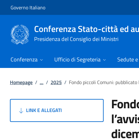
Vai al contenuto
Vai alla navigazione del sito
Governo Italiano
Conferenza Stato-città ed au
Presidenza del Consiglio dei Ministri
Conferenza
Ufficio di Segreteria
Sedute e 
Homepage
/
...
/
2025
/
Fondo piccoli Comuni: pubblicato 
Fondo
LINK E ALLEGATI
l’avv
dice