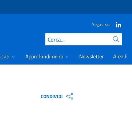
Seguici su:
Cerca
icati
Approfondimenti
Newsletter
Area Ris
CONDIVIDI