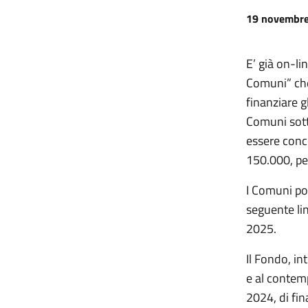
19 novembr
E’ già on-li
Comuni” che
finanziare g
Comuni sott
essere conc
150.000, per
I Comuni po
seguente li
2025.
Il Fondo, in
e al contemp
2024, di fin