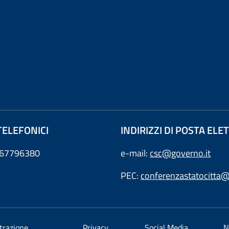
TELEFONICI
INDIRIZZI DI POSTA EL
0667796380
e-mail:
csc@governo.it
PEC:
conferenzastatocitta@
trazione
Privacy
Social Media
N