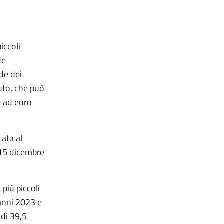
iccoli
de
de dei
uto, che può
e ad euro
ata al
 15 dicembre
più piccoli
 anni 2023 e
 di 39,5