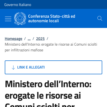
Vai al contenuto
Vai alla navigazione del sito
Governo Italiano
Conferenza Stato-città ed
autonomie locali
Cerca
Homepage
/
...
/
2025
/
Ministero dell’Interno: erogate le risorse ai Comuni sciolti
per infiltrazioni mafiose
LINK E ALLEGATI
Ministero dell’Interno:
erogate le risorse ai
Comuni sciolti per