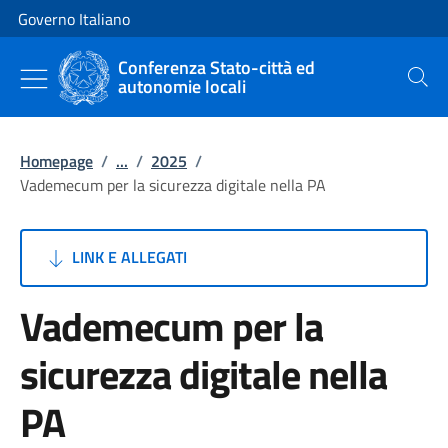
Vai al contenuto
Vai alla navigazione del sito
Governo Italiano
Conferenza Stato-città ed
autonomie locali
Cerca
Homepage
/
...
/
2025
/
Vademecum per la sicurezza digitale nella PA
LINK E ALLEGATI
Vademecum per la
sicurezza digitale nella
PA