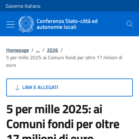
Vai al contenuto
Vai alla navigazione del sito
Governo Italiano
Conferenza Stato-città ed
autonomie locali
Cerca
Homepage
/
...
/
2026
/
5 per mille 2025: ai Comuni fondi per oltre 17 milioni di
euro
LINK E ALLEGATI
5 per mille 2025: ai
Comuni fondi per oltre
17 milioni di euro