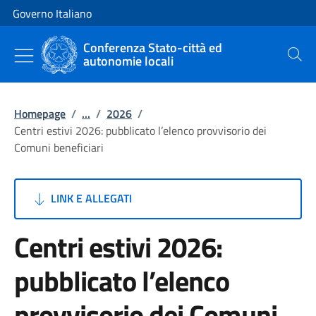
Vai al contenuto
Vai alla navigazione del sito
Governo Italiano
Conferenza Stato-città ed
autonomie locali
Cerca
Homepage
/
...
/
2026
/
Centri estivi 2026: pubblicato l’elenco provvisorio dei
Comuni beneficiari
LINK E ALLEGATI
Centri estivi 2026:
pubblicato l’elenco
provvisorio dei Comuni