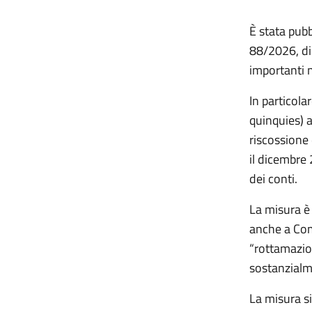
È stata pubb
88/2026, di
importanti n
In particola
quinquies) an
riscossione 
il dicembre
dei conti.
La misura è
anche a Comu
“rottamazion
sostanzialmen
La misura si