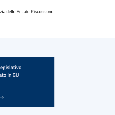
ia delle Entrate-Riscossione
 legislativo
ato in GU