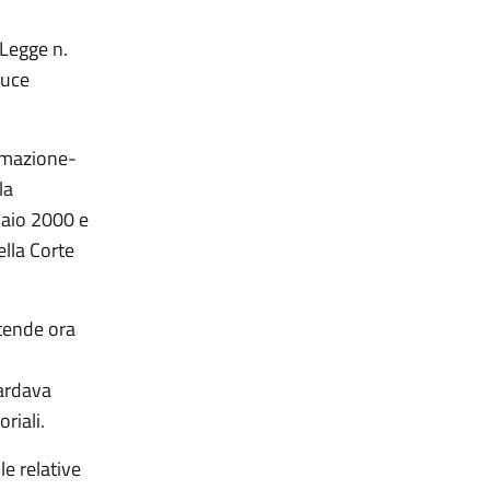
 Legge n.
duce
tamazione-
la
naio 2000 e
lla Corte
tende ora
uardava
riali.
le relative