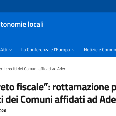
tonomie locali
Atti
La Conferenza e l'Europa
Notizie e Comun
r i crediti dei Comuni affidati ad Ader
eto fiscale”: rottamazione p
ti dei Comuni affidati ad Ade
026