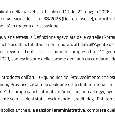
licata nella Gazzetta Ufficiale n. 117 del 22 maggio 2026 la
 conversione del DL n. 38/2026 (Decreto fiscale), che intro
ovità in materia di riscossione.
re, viene estesa la Definizione agevolata delle cartelle (Rot
che ai debiti, tributari e non tributari, affidati all’Agente del
da Regioni ed enti locali nel periodo compreso tra il 1° gen
 2023, con esclusione delle somme derivanti da condanne de
 introdotta dall’art. 10-quinquies del Provvedimento che es
ni, Province, Città metropolitane e altri Enti territoriali la
e” dei propri carichi affidati ad Ader, che, fino ad oggi, rig
te solo i carichi statali escludendo i crediti degli Enti territo
 applica anche alle
sanzioni amministrative
, comprese quel