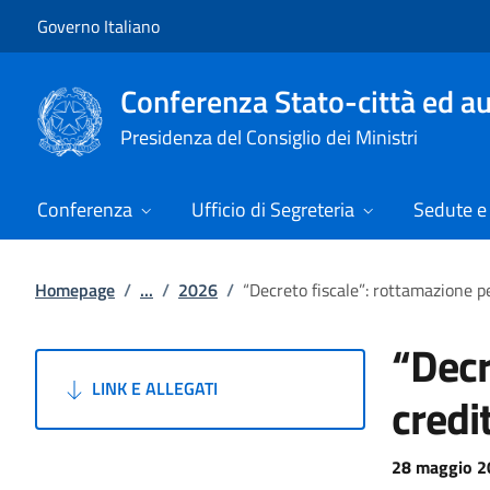
Vai al contenuto
Vai alla navigazione del sito
Governo Italiano
Conferenza Stato-città ed au
Presidenza del Consiglio dei Ministri
Conferenza
Ufficio di Segreteria
Sedute e 
Homepage
/
...
/
2026
/
“Decreto fiscale”: rottamazione pe
“Decr
LINK E ALLEGATI
credi
28 maggio 2