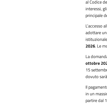
al Codice de
interessi, g
principale d
L’accesso a
adottare una
istituzional
2026
. Le m
La domanda 
ottobre 20
15 settembre
dovuto sarà
Il pagament
in un massim
partire dal 