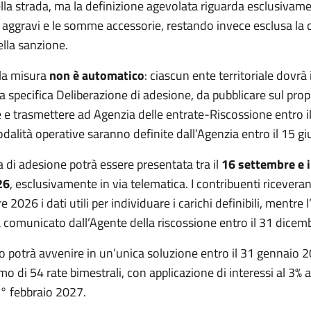
lla strada, ma la definizione agevolata riguarda esclusivame
li aggravi e le somme accessorie, restando invece esclusa la
ella sanzione.
lla misura
non è automatico
: ciascun ente territoriale dovrà 
 specifica Deliberazione di adesione, da pubblicare sul propr
e e trasmettere ad Agenzia delle entrate-Riscossione entro i
odalità operative saranno definite dall’Agenzia entro il 15 g
di adesione potrà essere presentata tra il
16 settembre e i
26
, esclusivamente in via telematica. I contribuenti riceveran
 2026 i dati utili per individuare i carichi definibili, mentre 
 comunicato dall’Agente della riscossione entro il 31 dicem
o potrà avvenire in un’unica soluzione entro il 31 gennaio 
o di 54 rate bimestrali, con applicazione di interessi al 3%
1° febbraio 2027.