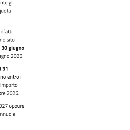
nte gli
 quota
infatti
io sito
l
30 giugno
iugno 2026.
l 31
no entro il
l’importo
bre 2026.
2027 oppure
 annuo a