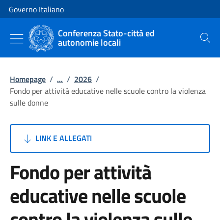
Vai al contenuto
Vai alla navigazione del sito
Governo Italiano
Conferenza Stato-città ed
autonomie locali
Cerca
Homepage
/
...
/
2026
/
Fondo per attività educative nelle scuole contro la violenza
sulle donne
LINK E ALLEGATI
Fondo per attività
educative nelle scuole
contro la violenza sulle