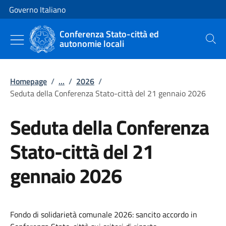
Vai al contenuto
Vai alla navigazione del sito
Governo Italiano
Conferenza Stato-città ed
autonomie locali
Cerca
Homepage
/
...
/
2026
/
Seduta della Conferenza Stato-città del 21 gennaio 2026
Seduta della Conferenza
Stato-città del 21
gennaio 2026
Fondo di solidarietà comunale 2026: sancito accordo in