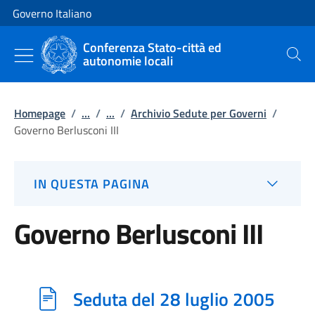
Vai al contenuto
Vai alla navigazione del sito
Governo Italiano
Conferenza Stato-città ed
autonomie locali
Cerca
Homepage
/
...
/
...
/
Archivio Sedute per Governi
/
Governo Berlusconi III
IN QUESTA PAGINA
Governo Berlusconi III
Seduta del 28 luglio 2005