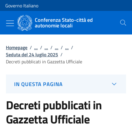
Vai al contenuto
Vai alla navigazione del sito
Governo Italiano
Conferenza Stato-città ed
autonomie locali
Cerca
Homepage
/
...
/
...
/
...
/
...
/
Seduta del 24 luglio 2025
/
Decreti pubblicati in Gazzetta Ufficiale
IN QUESTA PAGINA
Decreti pubblicati in
Gazzetta Ufficiale