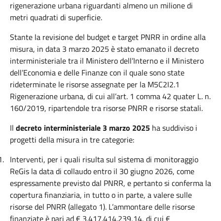
rigenerazione urbana riguardanti almeno un milione di
metri quadrati di superficie.
Stante la revisione del budget e target PNRR in ordine alla
misura, in data 3 marzo 2025 è stato emanato il decreto
interministeriale tra il Ministero dell’Interno e il Ministero
dell’Economia e delle Finanze con il quale sono state
rideterminate le risorse assegnate per la M5C2I2.1
Rigenerazione urbana, di cui all’art. 1 comma 42 quater L. n.
160/2019, ripartendole tra risorse PNRR e risorse statali.
Il
decreto interministeriale 3 marzo 2025
ha suddiviso i
progetti della misura in tre categorie:
1.
Interventi, per i quali risulta sul sistema di monitoraggio
ReGis la data di collaudo entro il 30 giugno 2026, come
espressamente previsto dal PNRR, e pertanto si conferma la
copertura finanziaria, in tutto o in parte, a valere sulle
risorse del PNRR (allegato 1). L’ammontare delle risorse
finanziate è pari ad € 3.417.414.239,14, di cui €