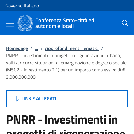
Vai al contenuto
Vai alla navigazione del sito
Governo Italiano
Conferenza Stato-città ed
autonomie locali
Cerca
Homepage
/
...
/
Approfondimenti Tematici
/
PNRR - Investimenti in progetti di rigenerazione urbana,
volti a ridurre situazioni di emarginazione e degrado sociale
(M5C2 - Investimento 2.1) per un importo complessivo di €
2.000.000.000.
LINK E ALLEGATI
PNRR - Investimenti in
progetti di rigenerazione