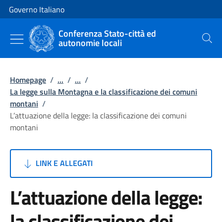
Vai al contenuto
Vai alla navigazione del sito
Governo Italiano
Conferenza Stato-città ed
autonomie locali
Cerca
Homepage
/
...
/
...
/
La legge sulla Montagna e la classificazione dei comuni
montani
/
L’attuazione della legge: la classificazione dei comuni
montani
LINK E ALLEGATI
L’attuazione della legge:
la classificazione dei