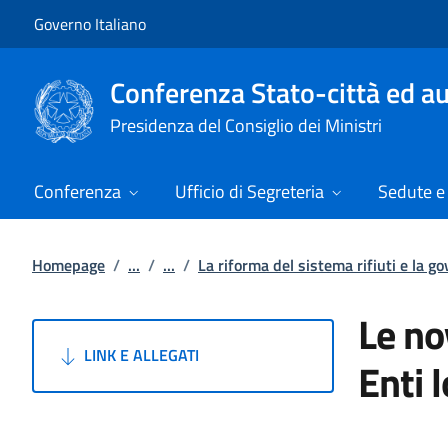
Vai al contenuto
Vai alla navigazione del sito
Governo Italiano
Conferenza Stato-città ed au
Presidenza del Consiglio dei Ministri
Conferenza
Ufficio di Segreteria
Sedute e 
Homepage
/
...
/
...
/
La riforma del sistema rifiuti e la g
Le no
LINK E ALLEGATI
Enti l