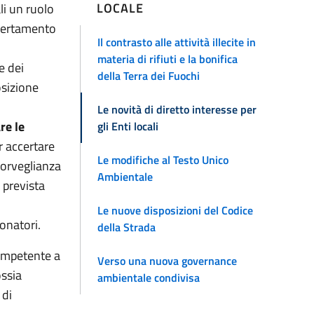
LOCALE
li un ruolo
ccertamento
Il contrasto alle attività illecite in
materia di rifiuti e la bonifica
e dei
della Terra dei Fuochi
osizione
Le novità di diretto interesse per
re le
gli Enti locali
r accertare
Le modifiche al Testo Unico
osorveglianza
Ambientale
 prevista
Le nuove disposizioni del Codice
onatori.
della Strada
ompetente a
Verso una nuova governance
ossia
ambientale condivisa
 di