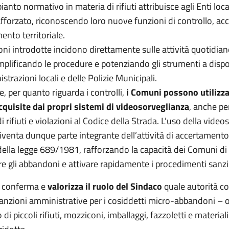
ianto normativo in materia di rifiuti attribuisce agli Enti loca
afforzato, riconoscendo loro nuove funzioni di controllo, a
nto territoriale.
ni introdotte incidono direttamente sulle attività quotidian
plificando le procedure e potenziando gli strumenti a disp
strazioni locali e delle Polizie Municipali.
re, per quanto riguarda i controlli,
i Comuni possono utilizza
quisite dai propri sistemi di videosorveglianza
, anche pe
 rifiuti e violazioni al Codice della Strada. L’uso della vide
venta dunque parte integrante dell’attività di accertamento
 della legge 689/1981, rafforzando la capacità dei Comuni di
 gli abbandoni e attivare rapidamente i procedimenti sanzi
i conferma e
valorizza il ruolo del Sindaco
quale autorità c
sanzioni amministrative per i cosiddetti micro-abbandoni – 
di piccoli rifiuti, mozziconi, imballaggi, fazzoletti e materiali