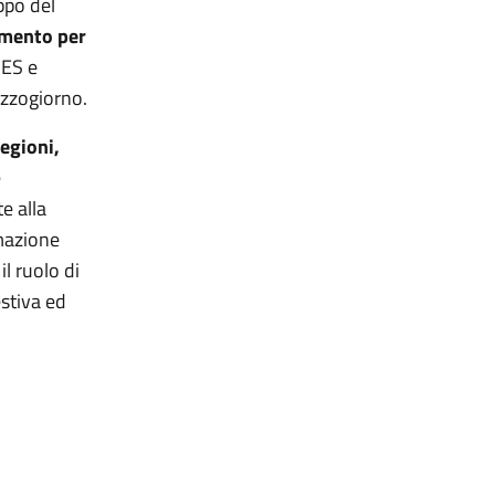
uppo del
imento per
ZES e
ezzogiorno.
Regioni,
e
e alla
mmazione
il ruolo di
estiva ed