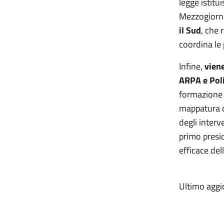
legge istitu
Mezzogiorno”
il Sud
, che 
coordina le 
Infine,
viene
ARPA e Poli
formazione 
mappatura de
degli interv
primo presid
efficace dell
Ultimo agg