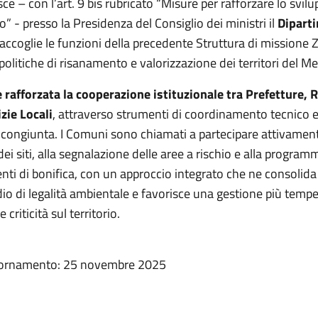
isce – con l’art. 9 bis rubricato “Misure per rafforzare lo svil
 - presso la Presidenza del Consiglio dei ministri il
Dipart
raccoglie le funzioni della precedente Struttura di missione 
politiche di risanamento e valorizzazione dei territori del M
 rafforzata la cooperazione istituzionale tra Prefetture, 
zie Locali
, attraverso strumenti di coordinamento tecnico 
congiunta. I Comuni sono chiamati a partecipare attivament
i siti, alla segnalazione delle aree a rischio e alla progra
enti di bonifica, con un approccio integrato che ne consolida 
io di legalità ambientale e favorisce una gestione più temp
e criticità sul territorio.
iornamento: 25 novembre 2025