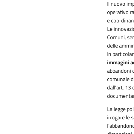
Il nuovo imp
operativo r
e coordiname
Le innovazio
Comuni, sem
delle ammini
In particola
immagini ac
abbandoni di
comunale di
dall’art. 13
documentare
La legge po
irrogare le 
l’abbandono 