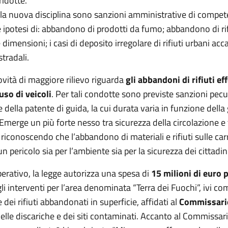
ridotte.
ella nuova disciplina sono sanzioni amministrative di compe
ipotesi di: abbandono di prodotti da fumo; abbandono di rif
 dimensioni; i casi di deposito irregolare di rifiuti urbani acc
stradali.
vità di maggiore rilievo riguarda
gli abbandoni di rifiuti ef
uso di veicoli
. Per tali condotte sono previste sanzioni pecun
della patente di guida, la cui durata varia in funzione della 
o. Emerge un più forte nesso tra sicurezza della circolazione e
riconoscendo che l’abbandono di materiali e rifiuti sulle car
un pericolo sia per l’ambiente sia per la sicurezza dei cittadin
erativo, la legge autorizza una spesa di
15 milioni di euro p
li interventi per l’area denominata “Terra dei Fuochi”, ivi com
 dei rifiuti abbandonati in superficie, affidati al
Commissari
delle discariche e dei siti contaminati. Accanto al Commissari