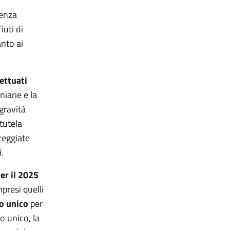
tenza
iuti di
anto ai
fettuati
iarie e la
gravità
 tutela
reggiate
i.
er il 2025
presi quelli
o unico
per
o unico, la