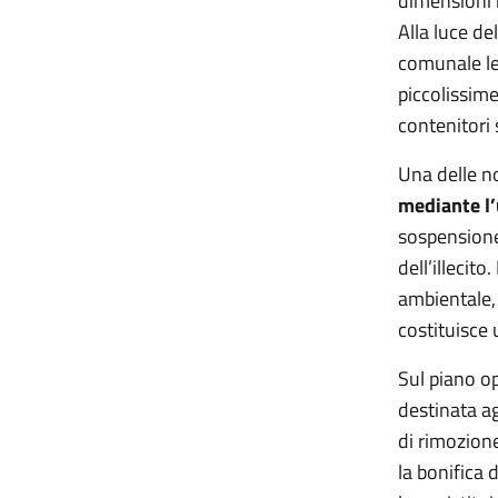
dimensioni 
Alla luce d
comunale le 
piccolissime
contenitori 
Una delle no
mediante l’
sospensione 
dell’illecit
ambientale, 
costituisce 
Sul piano op
destinata ag
di rimozione
la bonifica 