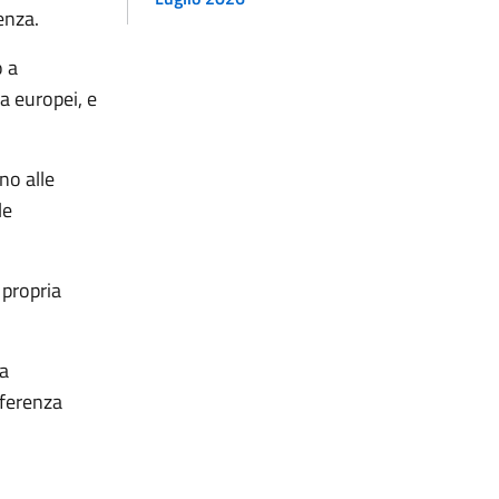
enza.
o a
ia europei, e
no alle
le
 propria
ta
nferenza