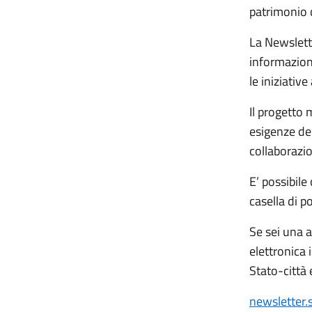
patrimonio c
La Newslett
informazioni
le iniziativ
Il progetto 
esigenze del
collaborazion
E’ possibile
casella di p
Se sei una a
elettronica 
Stato-città 
newsletter.