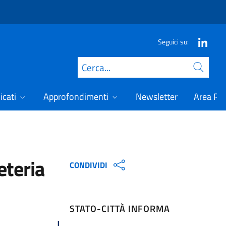
Seguici su:
Cerca
icati
Approfondimenti
Newsletter
Area Ris
eteria
CONDIVIDI
STATO-CITTÀ INFORMA