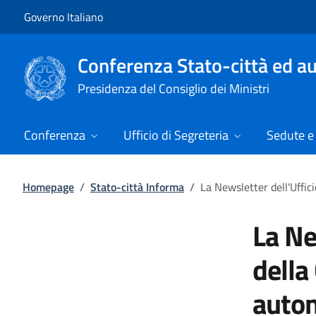
Vai al contenuto
Vai alla navigazione del sito
Governo Italiano
Conferenza Stato-città ed au
Presidenza del Consiglio dei Ministri
Conferenza
Ufficio di Segreteria
Sedute e 
Homepage
/
Stato-città Informa
/
La Newsletter dell'Uffic
La Ne
della
auton