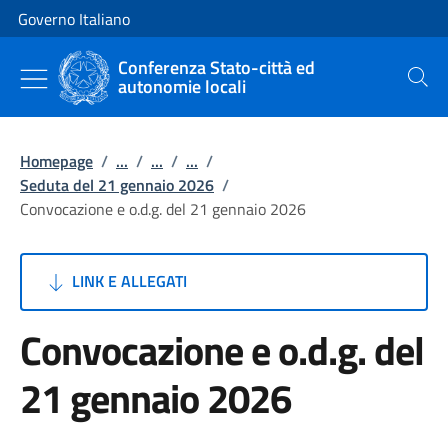
Vai al contenuto
Vai alla navigazione del sito
Governo Italiano
Conferenza Stato-città ed
autonomie locali
Cerca
Homepage
/
...
/
...
/
...
/
Seduta del 21 gennaio 2026
/
Convocazione e o.d.g. del 21 gennaio 2026
LINK E ALLEGATI
Convocazione e o.d.g. del
21 gennaio 2026