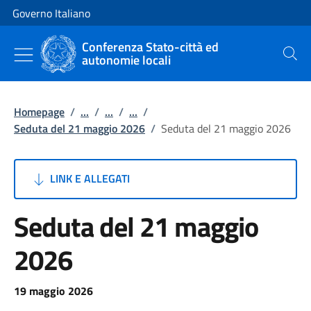
Vai al contenuto
Vai alla navigazione del sito
Governo Italiano
Conferenza Stato-città ed
autonomie locali
Cerca
Homepage
/
...
/
...
/
...
/
Seduta del 21 maggio 2026
/
Seduta del 21 maggio 2026
LINK E ALLEGATI
Seduta del 21 maggio
2026
19 maggio 2026