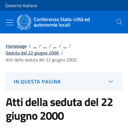
Vai al contenuto
Vai alla navigazione del sito
Governo Italiano
Conferenza Stato-città ed
autonomie locali
Cerca
Homepage
/
...
/
...
/
...
/
...
/
Seduta del 22 giugno 2000
/
Atti della seduta del 22 giugno 2000
IN QUESTA PAGINA
Atti della seduta del 22
giugno 2000