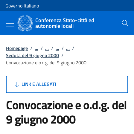
Vai al contenuto
Vai alla navigazione del sito
Governo Italiano
Conferenza Stato-città ed
autonomie locali
Cerca
Homepage
/
...
/
...
/
...
/
...
/
Seduta del 9 giugno 2000
/
Convocazione e o.d.g. del 9 giugno 2000
LINK E ALLEGATI
Convocazione e o.d.g. del
9 giugno 2000