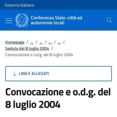
Vai al contenuto
Vai alla navigazione del sito
Governo Italiano
Conferenza Stato-città ed
autonomie locali
Cerca
Homepage
/
...
/
...
/
...
/
...
/
Seduta del 8 luglio 2004
/
Convocazione e o.d.g. del 8 luglio 2004
LINK E ALLEGATI
Convocazione e o.d.g. del
8 luglio 2004