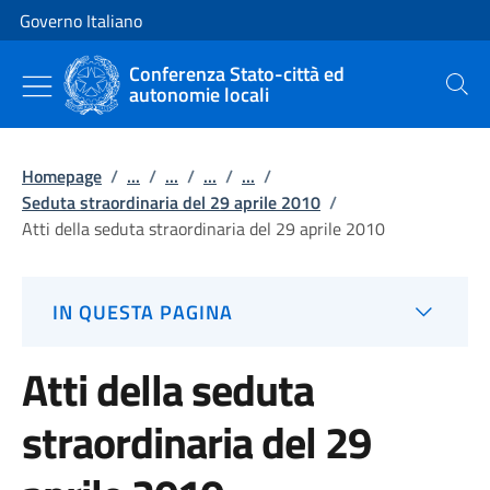
Vai al contenuto
Vai alla navigazione del sito
Governo Italiano
Conferenza Stato-città ed
autonomie locali
Cerca
Homepage
/
...
/
...
/
...
/
...
/
Seduta straordinaria del 29 aprile 2010
/
Atti della seduta straordinaria del 29 aprile 2010
IN QUESTA PAGINA
Atti della seduta
straordinaria del 29