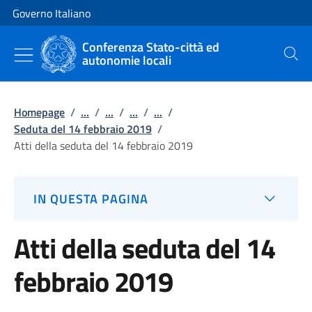
Vai al contenuto
Vai alla navigazione del sito
Governo Italiano
Conferenza Stato-città ed
autonomie locali
Cerca
Homepage
/
...
/
...
/
...
/
...
/
Seduta del 14 febbraio 2019
/
Atti della seduta del 14 febbraio 2019
IN QUESTA PAGINA
Atti della seduta del 14
febbraio 2019